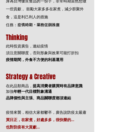
身為台灣優良食品的一份子，非常時期當然想做
一些貢獻，
鼓勵大家多多在家煮，減少群聚外
食，這是利己利人的措施
任務：
疫情時期，業務促銷推廣
Thinking
此時投資廣告，連結疫情
須注意關聯度，否則形象與效果可能打折扣
疫情期間，外食不方便的利基運用
Strategy & Creative
在此品類商品，
提高消費者購買時有品牌意識
加強
年輕一代目標對象溝通
品牌個性與主張、商品關聯度都須連結
疫情來襲，相信大家都鬱卒，廣告說防疫太嚴肅
買日正，在家煮，好處多多，很快樂的…
也對防疫有大貢獻…