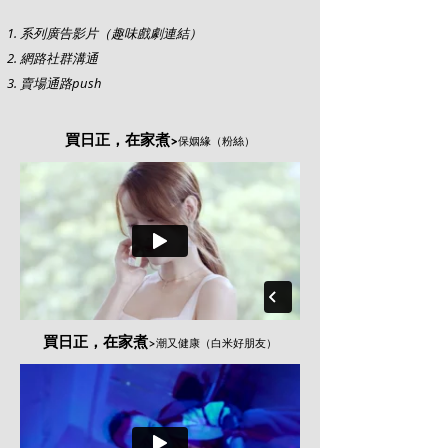
系列廣告影片（趣味戲劇連結）
網路社群溝通
​賣場通路push
買日正，在家煮
>
保姻緣（粉絲）
買日正，在家煮
>潮又健康
（白米好朋友）