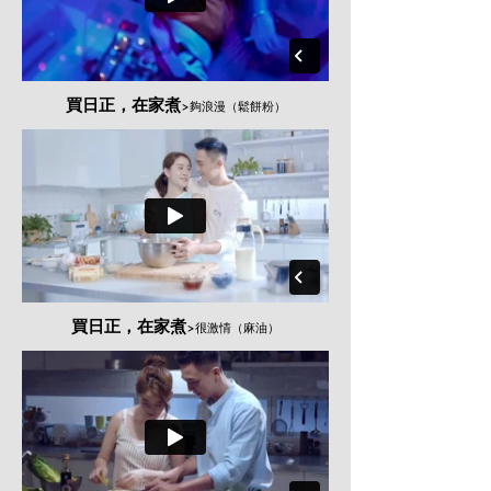
買日正，在家煮
>夠浪漫
（鬆餅粉）
買日正，在家煮
>很激情
（麻油）